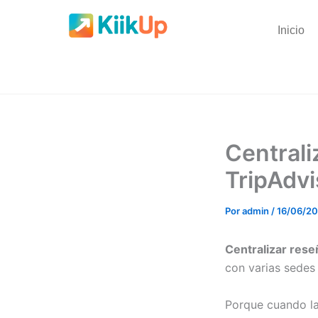
Ir
al
Inicio
contenido
Centrali
TripAdvi
Por
admin
/
16/06/2
Centralizar rese
con varias sedes
Porque cuando la