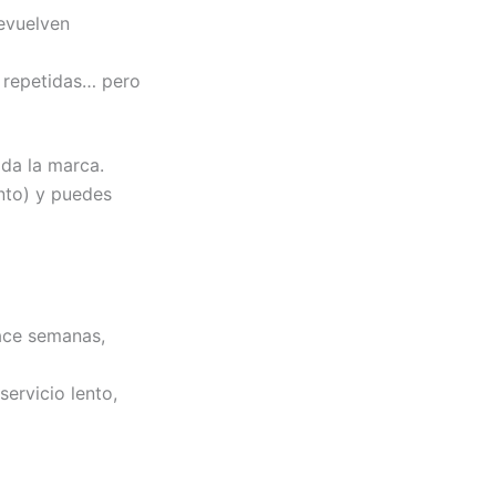
devuelven
s repetidas… pero
da la marca.
nto) y puedes
hace semanas,
servicio lento,