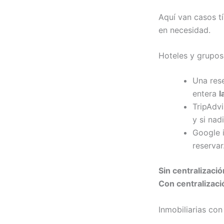
Aquí van casos t
en necesidad.
Hoteles y grupos
Una res
entera
l
TripAdvi
y si nad
Google i
reservar
Sin centralizació
Con centralizaci
Inmobiliarias co