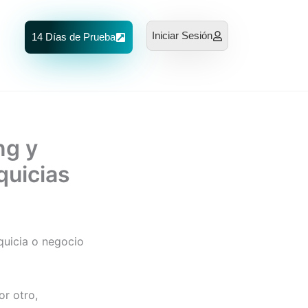
Iniciar Sesión
14 Días de Prueba
ng y
quicias
quicia o negocio
or otro,