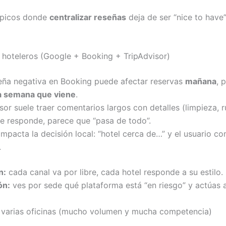
ípicos donde
centralizar reseñas
deja de ser “nice to have”
 hoteleros (Google + Booking + TripAdvisor)
eña negativa en Booking puede afectar reservas
mañana
, 
a semana que viene
.
sor suele traer comentarios largos con detalles (limpieza, 
ie responde, parece que “pasa de todo”.
mpacta la decisión local: “hotel cerca de…” y el usuario c
.
n:
cada canal va por libre, cada hotel responde a su estilo.
ón:
ves por sede qué plataforma está “en riesgo” y actúas 
n varias oficinas (mucho volumen y mucha competencia)