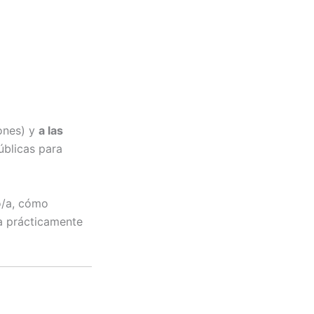
ones) y
a las
úblicas para
o/a, cómo
a prácticamente