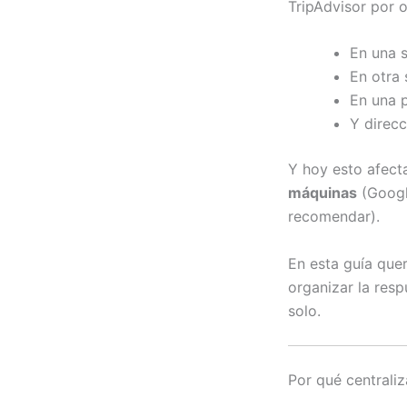
TripAdvisor por 
En una 
En otra
En una p
Y direcc
Y hoy esto afect
máquinas
(Googl
recomendar).
En esta guía que
organizar la res
solo.
Por qué centraliz