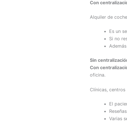
Con centralizaci
Alquiler de coche
Es un se
Si no re
Además s
Sin centralizació
Con centralizaci
oficina.
Clínicas, centro
El pacie
Reseñas
Varias 