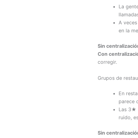
La gente
llamadas
A veces
en la me
Sin centralizació
Con centralizaci
corregir.
Grupos de restau
En resta
parece q
Las 3★ s
ruido, e
Sin centralizació