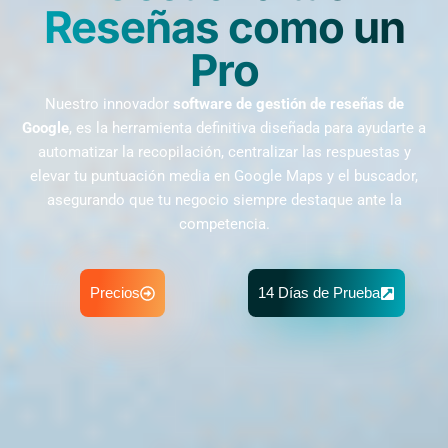
Reseñas como un
Pro
Nuestro innovador
software de gestión de reseñas de
Google
, es la herramienta definitiva diseñada para ayudarte a
automatizar la recopilación, centralizar las respuestas y
elevar tu puntuación media en Google Maps y el buscador,
asegurando que tu negocio siempre destaque ante la
competencia.
Precios
14 Días de Prueba