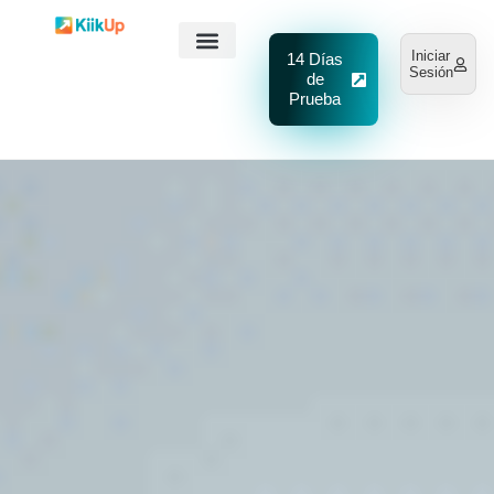
Ir
al
Iniciar
14 Días
contenido
Sesión
de
Prueba