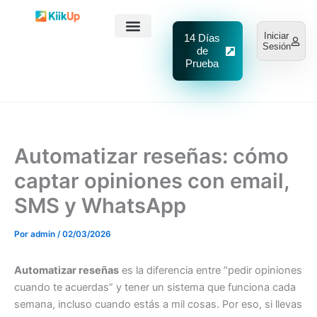
Ir
al
Iniciar
14 Días
contenido
Sesión
de
Prueba
Automatizar reseñas: cómo
captar opiniones con email,
SMS y WhatsApp
Por
admin
/
02/03/2026
Automatizar reseñas
es la diferencia entre “pedir opiniones
cuando te acuerdas” y tener un sistema que funciona cada
semana, incluso cuando estás a mil cosas. Por eso, si llevas